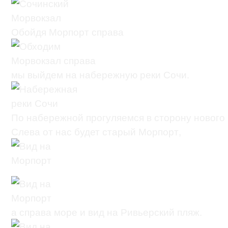
Обойдя Морпорт справа
мы выйдем на набережную реки Сочи.
По набережной прогуляемся в сторону нового 
Слева от нас будет старый Морпорт,
а справа море и вид на Ривьерский пляж.