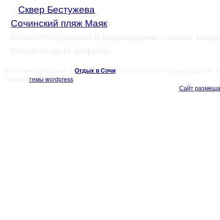
«
Сквер Бестужева
Сочинский пляж Маяк
»
Комментирование и размещение ссылок запр
Комментарии закрыты.
Все права защищены. ©
Отдых в Сочи
- Жилье, пляжи, туризм, экскурсии, 
Скачать
темы wordpress
.
Сайт размеща